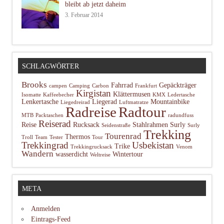
bleibt ab jetzt daheim
3. Februar 2014
SCHLAGWÖRTER
Brooks
Fahrrad
Gepäckträger
campen
Camping
Carbon
Frankfurt
Kirgistan
Klättermusen
Isomatte
Kaffeebecher
KMX
Ledertasche
Lenkertasche
Liegerad
Mountainbike
Liegedreirad
Luftmatratze
Radtour
Radreise
MTB
Packtaschen
radundfuss
Reiserad
Reise
Rucksack
Stahlrahmen
Surly
Seidenstraße
Surly
Trekking
Tourenrad
Thermos
Troll
Team
Tester
Tour
Trekkingrad
Usbekistan
Trike
Trekkingrucksack
Venom
Wandern
wasserdicht
Wintertour
Weltreise
META
Anmelden
Eintrags-Feed