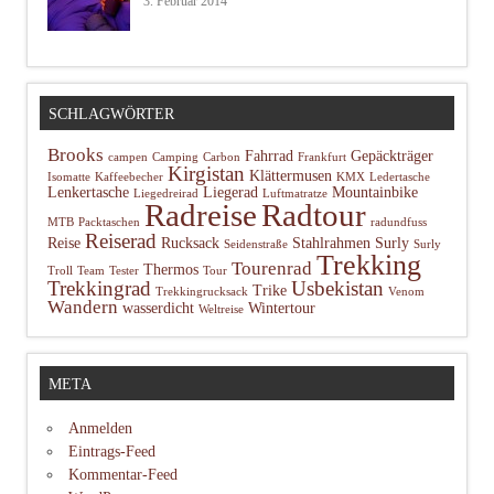
3. Februar 2014
SCHLAGWÖRTER
Brooks
Fahrrad
Gepäckträger
campen
Camping
Carbon
Frankfurt
Kirgistan
Klättermusen
Isomatte
Kaffeebecher
KMX
Ledertasche
Lenkertasche
Liegerad
Mountainbike
Liegedreirad
Luftmatratze
Radtour
Radreise
MTB
Packtaschen
radundfuss
Reiserad
Reise
Rucksack
Stahlrahmen
Surly
Seidenstraße
Surly
Trekking
Tourenrad
Thermos
Troll
Team
Tester
Tour
Trekkingrad
Usbekistan
Trike
Trekkingrucksack
Venom
Wandern
wasserdicht
Wintertour
Weltreise
META
Anmelden
Eintrags-Feed
Kommentar-Feed