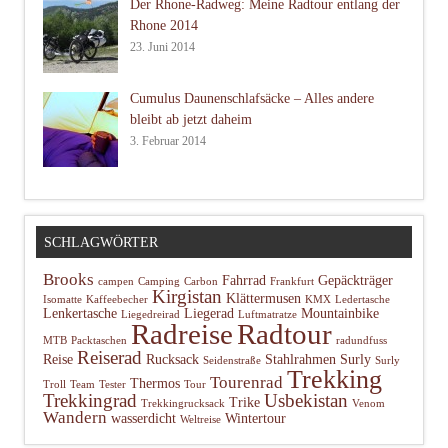
Der Rhone-Radweg: Meine Radtour entlang der
Rhone 2014
23. Juni 2014
Cumulus Daunenschlafsäcke – Alles andere
bleibt ab jetzt daheim
3. Februar 2014
SCHLAGWÖRTER
Brooks
Fahrrad
Gepäckträger
campen
Camping
Carbon
Frankfurt
Kirgistan
Klättermusen
Isomatte
Kaffeebecher
KMX
Ledertasche
Lenkertasche
Liegerad
Mountainbike
Liegedreirad
Luftmatratze
Radtour
Radreise
MTB
Packtaschen
radundfuss
Reiserad
Reise
Rucksack
Stahlrahmen
Surly
Seidenstraße
Surly
Trekking
Tourenrad
Thermos
Troll
Team
Tester
Tour
Trekkingrad
Usbekistan
Trike
Trekkingrucksack
Venom
Wandern
wasserdicht
Wintertour
Weltreise