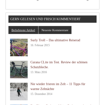
GERN GELESEN UND FRISCH KOMMENTIERT
Beliebteste Artikel
Neueste Kommentare
Surly Troll – Das ultimative Reiserad
16. Februar 2015
Curana CLite im Test. Review der schönen
Schutzbleche.
13. März 2016
Nie wieder frieren im Zelt – 11 Tipps für
warme Zeltnächte
15. Dezember 2014