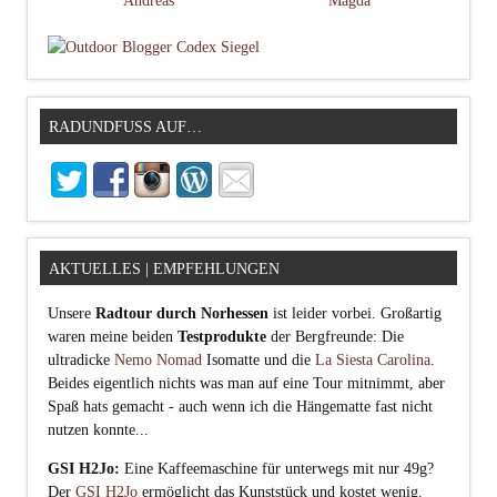
Andreas
Magda
RADUNDFUSS AUF…
AKTUELLES | EMPFEHLUNGEN
Unsere
Radtour durch Norhessen
ist leider vorbei. Großartig
waren meine beiden
Testprodukte
der Bergfreunde: Die
ultradicke
Nemo Nomad
Isomatte und die
La Siesta Carolina
.
Beides eigentlich nichts was man auf eine Tour mitnimmt, aber
Spaß hats gemacht - auch wenn ich die Hängematte fast nicht
nutzen konnte...
GSI H2Jo:
Eine Kaffeemaschine für unterwegs mit nur 49g?
Der
GSI H2Jo
ermöglicht das Kunststück und kostet wenig.