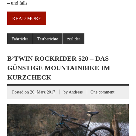
– und falls
READ MORE
Fahrräder
Testberichte
zzslider
B’TWIN ROCKRIDER 520 – DAS
GÜNSTIGE MOUNTAINBIKE IM
KURZCHECK
Posted on
26. März 2017
by
Andreas
One comment