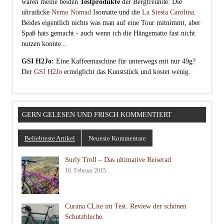
waren meine beiden
Testprodukte
der Bergfreunde: Die
ultradicke
Nemo Nomad
Isomatte und die
La Siesta Carolina
.
Beides eigentlich nichts was man auf eine Tour mitnimmt, aber
Spaß hats gemacht - auch wenn ich die Hängematte fast nicht
nutzen konnte...
GSI H2Jo:
Eine Kaffeemaschine für unterwegs mit nur 49g?
Der
GSI H2Jo
ermöglicht das Kunststück und kostet wenig.
GERN GELESEN UND FRISCH KOMMENTIERT
Beliebteste Artikel
Neueste Kommentare
Surly Troll – Das ultimative Reiserad
16. Februar 2015
Curana CLite im Test. Review der schönen
Schutzbleche.