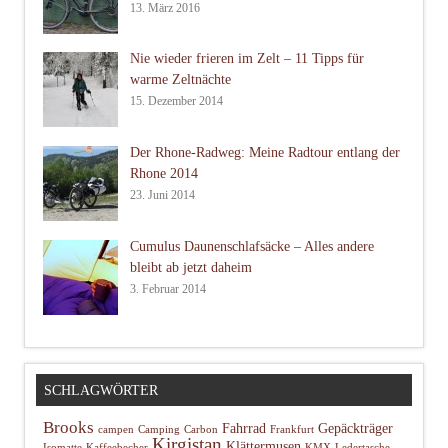
13. März 2016
Nie wieder frieren im Zelt – 11 Tipps für
warme Zeltnächte
15. Dezember 2014
Der Rhone-Radweg: Meine Radtour entlang der
Rhone 2014
23. Juni 2014
Cumulus Daunenschlafsäcke – Alles andere
bleibt ab jetzt daheim
3. Februar 2014
SCHLAGWÖRTER
Brooks
Fahrrad
Gepäckträger
campen
Camping
Carbon
Frankfurt
Kirgistan
Klättermusen
Isomatte
Kaffeebecher
KMX
Ledertasche