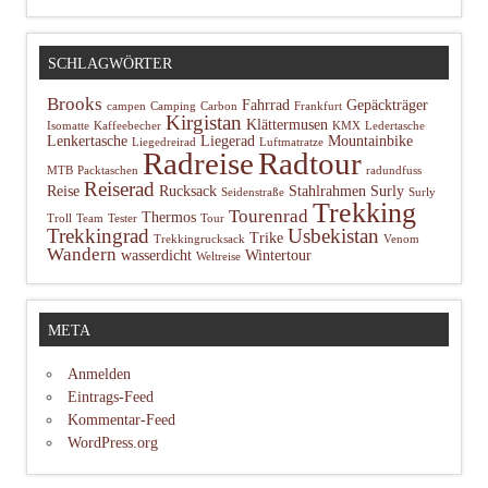
SCHLAGWÖRTER
Brooks
Fahrrad
Gepäckträger
campen
Camping
Carbon
Frankfurt
Kirgistan
Klättermusen
Isomatte
Kaffeebecher
KMX
Ledertasche
Lenkertasche
Liegerad
Mountainbike
Liegedreirad
Luftmatratze
Radtour
Radreise
MTB
Packtaschen
radundfuss
Reiserad
Reise
Rucksack
Stahlrahmen
Surly
Seidenstraße
Surly
Trekking
Tourenrad
Thermos
Troll
Team
Tester
Tour
Trekkingrad
Usbekistan
Trike
Trekkingrucksack
Venom
Wandern
wasserdicht
Wintertour
Weltreise
META
Anmelden
Eintrags-Feed
Kommentar-Feed
WordPress.org