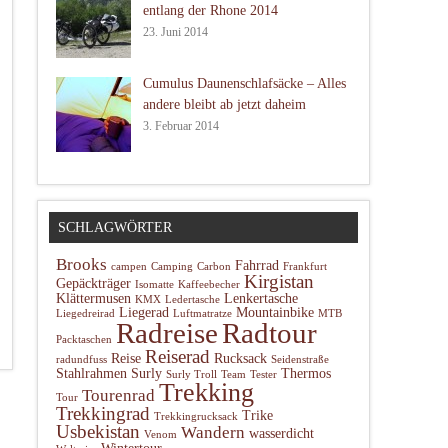
entlang der Rhone 2014
23. Juni 2014
Cumulus Daunenschlafsäcke – Alles
andere bleibt ab jetzt daheim
3. Februar 2014
SCHLAGWÖRTER
Brooks
Fahrrad
campen
Camping
Carbon
Frankfurt
Kirgistan
Gepäckträger
Isomatte
Kaffeebecher
Klättermusen
Lenkertasche
KMX
Ledertasche
Liegerad
Mountainbike
Liegedreirad
Luftmatratze
MTB
Radtour
Radreise
Packtaschen
Reiserad
Reise
Rucksack
radundfuss
Seidenstraße
Stahlrahmen
Surly
Thermos
Surly Troll
Team
Tester
Trekking
Tourenrad
Tour
Trekkingrad
Trike
Trekkingrucksack
Usbekistan
Wandern
wasserdicht
Venom