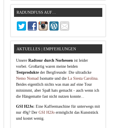
RADUNDFUSS AUF…
AKTUELLES | EMPFEHLUNGEN
Unsere
Radtour durch Norhessen
ist leider
vorbei. Großartig waren meine beiden
Testprodukte
der Bergfreunde: Die ultradicke
Nemo Nomad
Isomatte und die
La Siesta Carolina
.
Beides eigentlich nichts was man auf eine Tour
mitnimmt, aber Spaß hats gemacht - auch wenn ich
die Hängematte fast nicht nutzen konnte...
GSI H2Jo:
Eine Kaffeemaschine für unterwegs mit
nur 49g? Der
GSI H2Jo
ermöglicht das Kunststück
und kostet wenig.