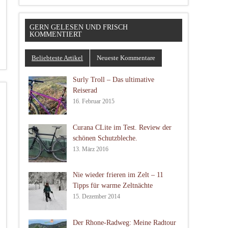
GERN GELESEN UND FRISCH
KOMMENTIERT
Beliebteste Artikel
Neueste Kommentare
Surly Troll – Das ultimative
Reiserad
16. Februar 2015
Curana CLite im Test. Review der
schönen Schutzbleche.
13. März 2016
Nie wieder frieren im Zelt – 11
Tipps für warme Zeltnächte
15. Dezember 2014
Der Rhone-Radweg: Meine Radtour