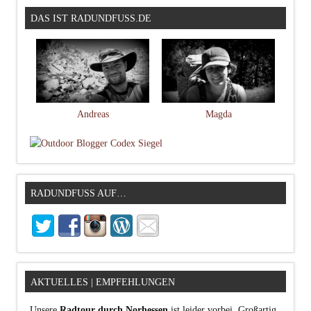
DAS IST RADUNDFUSS.DE
Andreas
Magda
RADUNDFUSS AUF…
AKTUELLES | EMPFEHLUNGEN
Unsere
Radtour durch Norhessen
ist leider vorbei. Großartig