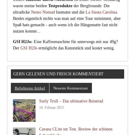
waren meine beiden
Testprodukte
der Bergfreunde: Die
ultradicke
Nemo Nomad
Isomatte und die
La Siesta Carolina
.
Beides eigentlich nichts was man auf eine Tour mitnimmt, aber
Spaß hats gemacht - auch wenn ich die Hängematte fast nicht
nutzen konnte...
GSI H2Jo:
Eine Kaffeemaschine für unterwegs mit nur 49g?
Der
GSI H2Jo
ermöglicht das Kunststück und kostet wenig.
GERN GELESEN UND FRISCH KOMMENTIERT
Beliebteste Artikel
Neueste Kommentare
Surly Troll – Das ultimative Reiserad
16. Februar 2015
Curana CLite im Test. Review der schönen