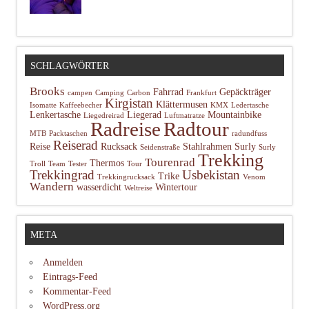
SCHLAGWÖRTER
Brooks
Fahrrad
Gepäckträger
campen
Camping
Carbon
Frankfurt
Kirgistan
Klättermusen
Isomatte
Kaffeebecher
KMX
Ledertasche
Lenkertasche
Liegerad
Mountainbike
Liegedreirad
Luftmatratze
Radtour
Radreise
MTB
Packtaschen
radundfuss
Reiserad
Reise
Rucksack
Stahlrahmen
Surly
Seidenstraße
Surly
Trekking
Tourenrad
Thermos
Troll
Team
Tester
Tour
Trekkingrad
Usbekistan
Trike
Trekkingrucksack
Venom
Wandern
wasserdicht
Wintertour
Weltreise
META
Anmelden
Eintrags-Feed
Kommentar-Feed
WordPress.org