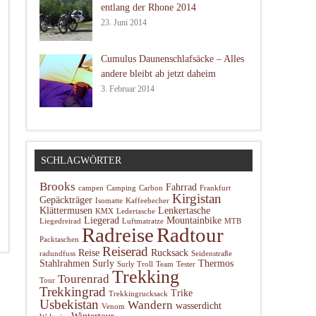
entlang der Rhone 2014
23. Juni 2014
Cumulus Daunenschlafsäcke – Alles
andere bleibt ab jetzt daheim
3. Februar 2014
SCHLAGWÖRTER
Brooks
Fahrrad
campen
Camping
Carbon
Frankfurt
Kirgistan
Gepäckträger
Isomatte
Kaffeebecher
Klättermusen
Lenkertasche
KMX
Ledertasche
Liegerad
Mountainbike
Liegedreirad
Luftmatratze
MTB
Radtour
Radreise
Packtaschen
Reiserad
Reise
Rucksack
radundfuss
Seidenstraße
Stahlrahmen
Surly
Thermos
Surly Troll
Team
Tester
Trekking
Tourenrad
Tour
Trekkingrad
Trike
Trekkingrucksack
Usbekistan
Wandern
wasserdicht
Venom