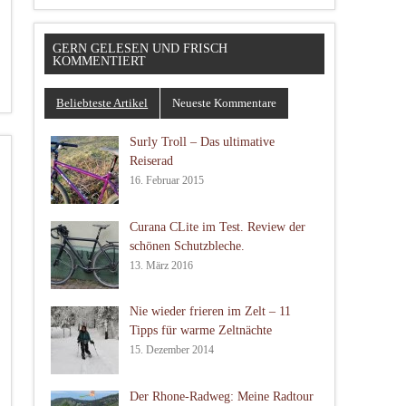
GERN GELESEN UND FRISCH
KOMMENTIERT
Beliebteste Artikel
Neueste Kommentare
Surly Troll – Das ultimative
Reiserad
16. Februar 2015
Curana CLite im Test. Review der
schönen Schutzbleche.
13. März 2016
Nie wieder frieren im Zelt – 11
Tipps für warme Zeltnächte
15. Dezember 2014
Der Rhone-Radweg: Meine Radtour