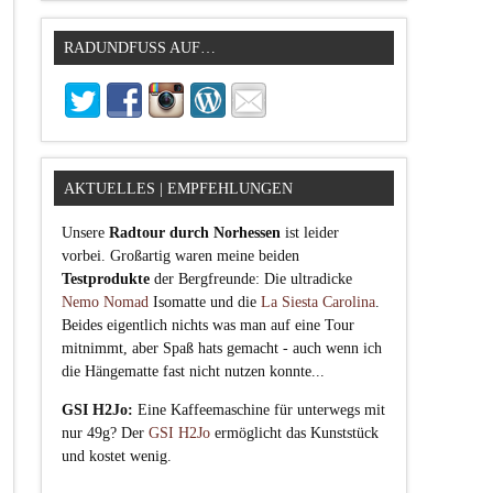
RADUNDFUSS AUF…
AKTUELLES | EMPFEHLUNGEN
Unsere
Radtour durch Norhessen
ist leider
vorbei. Großartig waren meine beiden
Testprodukte
der Bergfreunde: Die ultradicke
Nemo Nomad
Isomatte und die
La Siesta Carolina
.
Beides eigentlich nichts was man auf eine Tour
mitnimmt, aber Spaß hats gemacht - auch wenn ich
die Hängematte fast nicht nutzen konnte...
GSI H2Jo:
Eine Kaffeemaschine für unterwegs mit
nur 49g? Der
GSI H2Jo
ermöglicht das Kunststück
und kostet wenig.