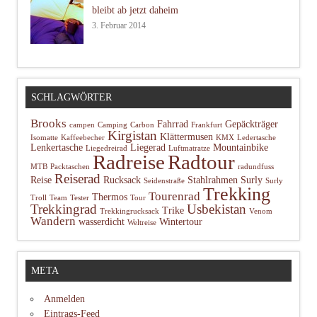
bleibt ab jetzt daheim
3. Februar 2014
SCHLAGWÖRTER
Brooks
Fahrrad
Gepäckträger
campen
Camping
Carbon
Frankfurt
Kirgistan
Klättermusen
Isomatte
Kaffeebecher
KMX
Ledertasche
Lenkertasche
Liegerad
Mountainbike
Liegedreirad
Luftmatratze
Radtour
Radreise
MTB
Packtaschen
radundfuss
Reiserad
Reise
Rucksack
Stahlrahmen
Surly
Seidenstraße
Surly
Trekking
Tourenrad
Thermos
Troll
Team
Tester
Tour
Trekkingrad
Usbekistan
Trike
Trekkingrucksack
Venom
Wandern
wasserdicht
Wintertour
Weltreise
META
Anmelden
Eintrags-Feed