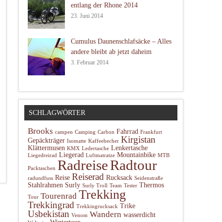
entlang der Rhone 2014
23. Juni 2014
Cumulus Daunenschlafsäcke – Alles
andere bleibt ab jetzt daheim
3. Februar 2014
SCHLAGWÖRTER
Brooks
Fahrrad
campen
Camping
Carbon
Frankfurt
Kirgistan
Gepäckträger
Isomatte
Kaffeebecher
Klättermusen
Lenkertasche
KMX
Ledertasche
Liegerad
Mountainbike
Liegedreirad
Luftmatratze
MTB
Radtour
Radreise
Packtaschen
Reiserad
Reise
Rucksack
radundfuss
Seidenstraße
Stahlrahmen
Surly
Thermos
Surly Troll
Team
Tester
Trekking
Tourenrad
Tour
Trekkingrad
Trike
Trekkingrucksack
Usbekistan
Wandern
wasserdicht
Venom