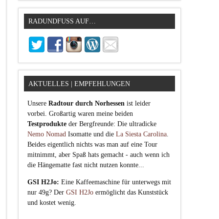
RADUNDFUSS AUF…
AKTUELLES | EMPFEHLUNGEN
Unsere
Radtour durch Norhessen
ist leider
vorbei. Großartig waren meine beiden
Testprodukte
der Bergfreunde: Die ultradicke
Nemo Nomad
Isomatte und die
La Siesta Carolina
.
Beides eigentlich nichts was man auf eine Tour
mitnimmt, aber Spaß hats gemacht - auch wenn ich
die Hängematte fast nicht nutzen konnte...
GSI H2Jo:
Eine Kaffeemaschine für unterwegs mit
nur 49g? Der
GSI H2Jo
ermöglicht das Kunststück
und kostet wenig.