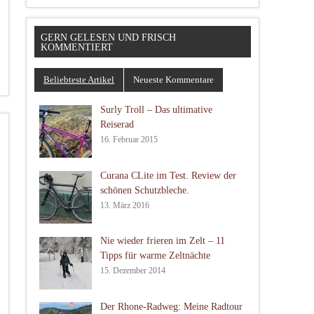
GERN GELESEN UND FRISCH
KOMMENTIERT
Beliebteste Artikel
Neueste Kommentare
Surly Troll – Das ultimative
Reiserad
16. Februar 2015
Curana CLite im Test. Review der
schönen Schutzbleche.
13. März 2016
Nie wieder frieren im Zelt – 11
Tipps für warme Zeltnächte
15. Dezember 2014
Der Rhone-Radweg: Meine Radtour