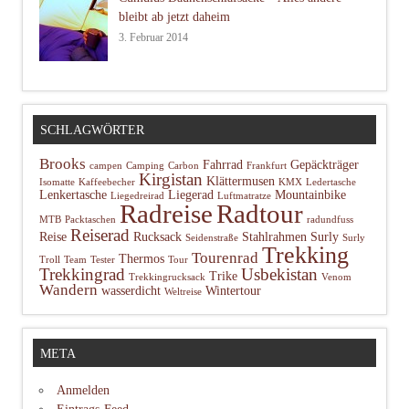
bleibt ab jetzt daheim
3. Februar 2014
SCHLAGWÖRTER
Brooks
Fahrrad
Gepäckträger
campen
Camping
Carbon
Frankfurt
Kirgistan
Klättermusen
Isomatte
Kaffeebecher
KMX
Ledertasche
Lenkertasche
Liegerad
Mountainbike
Liegedreirad
Luftmatratze
Radtour
Radreise
MTB
Packtaschen
radundfuss
Reiserad
Reise
Rucksack
Stahlrahmen
Surly
Seidenstraße
Surly
Trekking
Tourenrad
Thermos
Troll
Team
Tester
Tour
Trekkingrad
Usbekistan
Trike
Trekkingrucksack
Venom
Wandern
wasserdicht
Wintertour
Weltreise
META
Anmelden
Eintrags-Feed