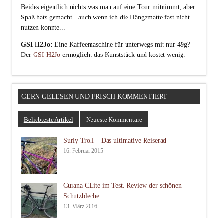
Beides eigentlich nichts was man auf eine Tour mitnimmt, aber
Spaß hats gemacht - auch wenn ich die Hängematte fast nicht
nutzen konnte...
GSI H2Jo:
Eine Kaffeemaschine für unterwegs mit nur 49g?
Der
GSI H2Jo
ermöglicht das Kunststück und kostet wenig.
GERN GELESEN UND FRISCH KOMMENTIERT
Beliebteste Artikel
Neueste Kommentare
Surly Troll – Das ultimative Reiserad
16. Februar 2015
Curana CLite im Test. Review der schönen
Schutzbleche.
13. März 2016