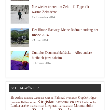
Nie wieder frieren im Zelt – 11 Tipps für
warme Zeltnächte
15. Dezember 2014
Der Rhone-Radweg: Meine Radtour entlang der
Rhone 2014
23. Juni 2014
Cumulus Daunenschlafsäcke – Alles andere
bleibt ab jetzt daheim
3. Februar 2014
SCHLAGWÖRTER
Brooks
Fahrrad
Gepäckträger
campen
Camping
Carbon
Frankfurt
Kirgistan
Klättermusen
Isomatte
Kaffeebecher
KMX
Ledertasche
Lenkertasche
Liegerad
Mountainbike
Liegedreirad
Luftmatratze